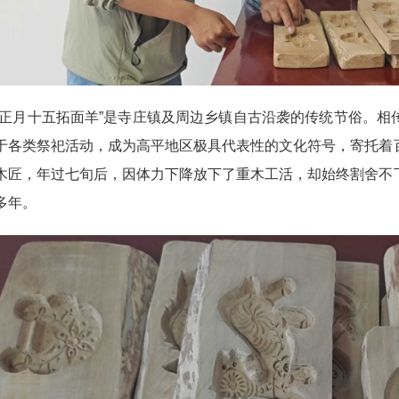
月十五拓面羊”是寺庄镇及周边乡镇自古沿袭的传统节俗。相
于各类祭祀活动，成为高平地区极具代表性的文化符号，寄托着
木匠，年过七旬后，因体力下降放下了重木工活，却始终割舍不
多年。