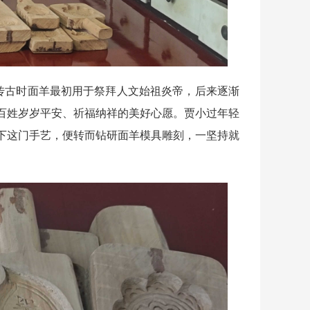
传古时面羊最初用于祭拜人文始祖炎帝，后来逐渐
百姓岁岁平安、祈福纳祥的美好心愿。贾小过年轻
下这门手艺，便转而钻研面羊模具雕刻，一坚持就