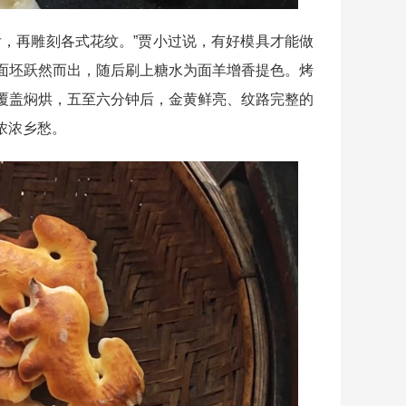
，再雕刻各式花纹。”贾小过说，有好模具才能做
面坯跃然而出，随后刷上糖水为面羊增香提色。烤
覆盖焖烘，五至六分钟后，金黄鲜亮、纹路完整的
浓浓乡愁。