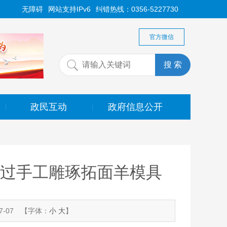
无障碍
网站支持IPv6
纠错热线：0356-5227730
官方微信
政民互动
政府信息公开
|
|
小过手工雕琢拓面羊模具
-07
【字体：
小
大
】