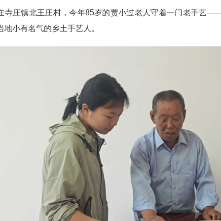
庄镇北王庄村，今年85岁的贾小过老人守着一门老手艺——
当地小有名气的乡土手艺人。