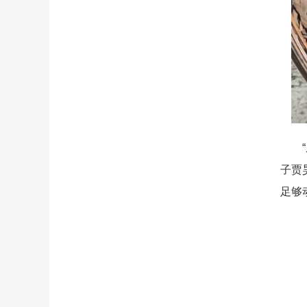
“从
子贾
足够