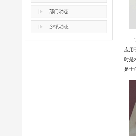
部门动态
乡镇动态
“正
应用
时是
是十