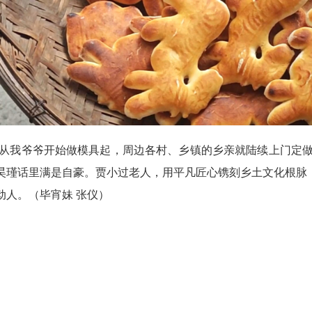
我爷爷开始做模具起，周边各村、乡镇的乡亲就陆续上门定做
昊瑾话里满是自豪。贾小过老人，用平凡匠心镌刻乡土文化根脉
动人。（毕宵妹 张仪）