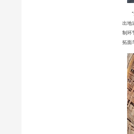
“先
出地
制环
拓面