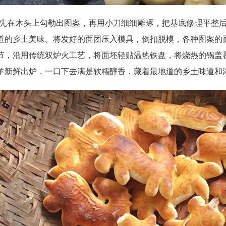
在木头上勾勒出图案，再用小刀细细雕琢，把基底修理平整后
道的乡土美味。将发好的面团压入模具，倒扣脱模，各种图案的
节，沿用传统双炉火工艺，将面坯轻贴温热铁盘，将烧热的锅盖
羊新鲜出炉，一口下去满是软糯醇香，藏着最地道的乡土味道和