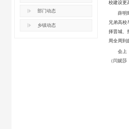
校建设更
部门动态
薛明
兄弟高校
乡镇动态
择晋城、
周全周到
会上
（闫妮莎