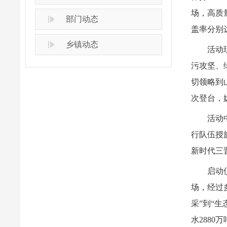
场，高质
部门动态
盖率分别
乡镇动态
活动
污攻坚、
切领略到
次登台，
活动
行队伍授
新时代三
启动
场，经过
采”到“
水288