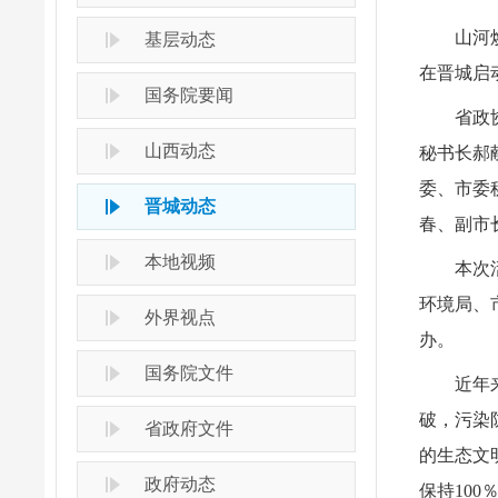
山河
基层动态
在晋城启
国务院要闻
省政
山西动态
秘书长郝
委、市委
晋城动态
春、副市
本地视频
本次
环境局、
外界视点
办。
国务院文件
近年
破，污染
省政府文件
的生态文
政府动态
保持10