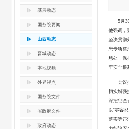
基层动态
5月30
国务院要闻
他强调，
山西动态
坚决贯彻
患专项整
晋城动态
惩处，保
牢安全根
本地视频
外界视点
会议指出
切实增强
国务院文件
深挖彻查
以“零容
省政府文件
落实等违
政府动态
力纠治安