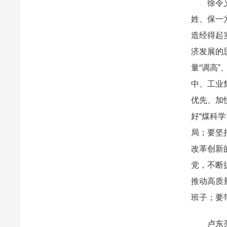
徐令义以
姓、保一
造经得起
济发展的
量“调高
中、工业
优先、加
好“煤科
局；要坚
改革创新
党，不断
推动高质
班子；要
卢东亮围