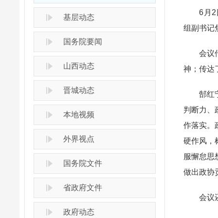
6月2日
基层动态
组副书记
国务院要闻
会议传达
山西动态
神；传达
晋城动态
郜红宁强
判断力、
本地视频
作落实。
外界视点
硬作风，
服懈怠思
国务院文件
做出政协
省政府文件
会议还
政府动态