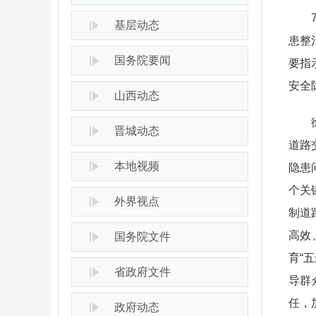
7月
基层动态
患整
国务院要闻
要指
安全
山西动态
徐浩
晋城动态
道路
本地视频
隐患
个关
外界视点
制道
高效
国务院文件
育“
省政府文件
导群
任，
政府动态