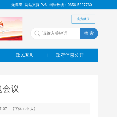
无障碍
网站支持IPv6
纠错热线：0356-5227730
官方微信
政民互动
政府信息公开
|
|
题会议
-07
【字体：
小
大
】