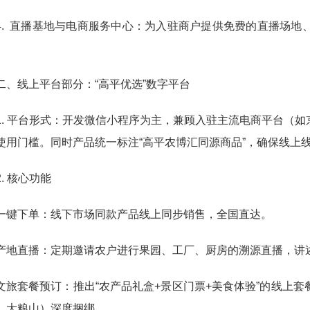
4. 直播基地与电商服务中心：为入驻商户提供免费的直播场
二、线上平台部分：“高平优选”数字平台
1. 平台形式：开发微信小程序为主，兼顾入驻主流电商平台（
使用门槛。同时产品统一标注“高平农博汇同源商品”，确保线上
2. 核心功能
一键下单：线下市场同款产品线上同步销售，全国直达。
产地直播：定期邀请农户进行果园、工厂、厨房的溯源直播，讲述
文旅套餐预订：推出“农产品礼盒+景区门票+美食体验”的线上
、大粮山）深度捆绑。