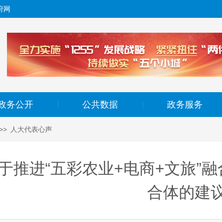
府网
政务公开
公共数据
政务服务
|
|
>>
人大代表心声
于推进“五彩农业+电商+文旅”
合体的建