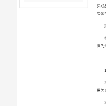
买或
实体
售为
用美