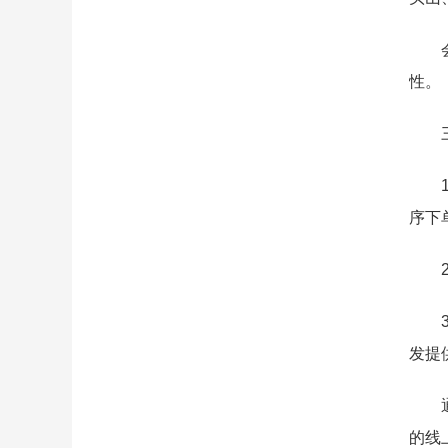
性。
序下
发提
的线