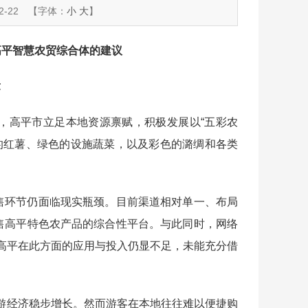
-22
【字体：
小
大
】
高平智慧农贸综合体的建议
章
施，高平市立足本地资源禀赋，积极发展以“五彩农
的红薯、绿色的设施蔬菜，以及彩色的潞绸和各类
销售环节仍面临现实瓶颈。目前渠道相对单一、布局
销售高平特色农产品的综合性平台。与此同时，网络
高平在此方面的应用与投入仍显不足，未能充分借
游经济稳步增长。然而游客在本地往往难以便捷购