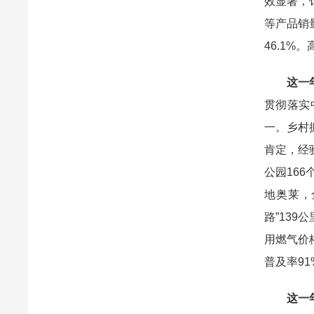
效显著，
等产品销量
46.1
这一
贯彻落实
一。乡村
肯定，经
公园16
地奥莱，
路”139
用燃气价
普及率9
这一